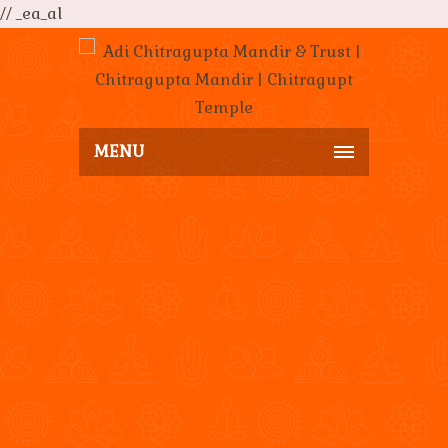
// _ea_al
MENU