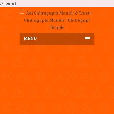
// _ea_al
MENU