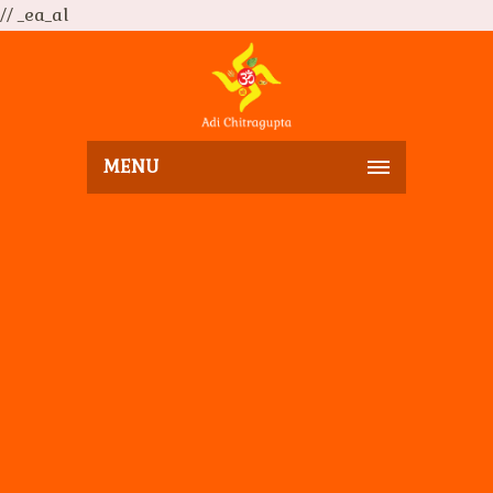
// _ea_al
MENU