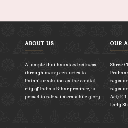
ABOUT US
OUR 
A temple that has stood witness
Shree C
through many centuries to
Praband
Patna’s evolution as the capital
register
city of India’s Bihar province, is
registe
poised to relive its erstwhile glory.
Act) E-1
Lady Sh