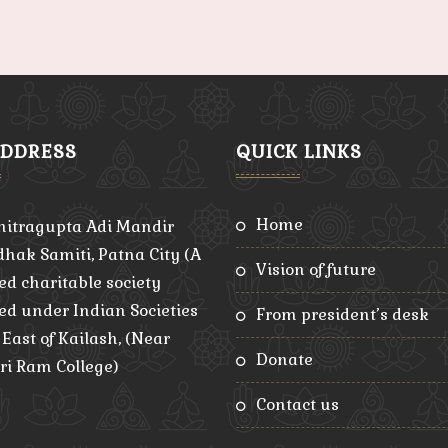
ADDRESS
QUICK LINKS
home
hitragupta Adi Mandir
hak Samiti, Patna City (A
vision of future
ed charitable society
red under Indian Societies
from president’s desk
, East of Kailash, (Near
donate
ri Ram College)
contact us