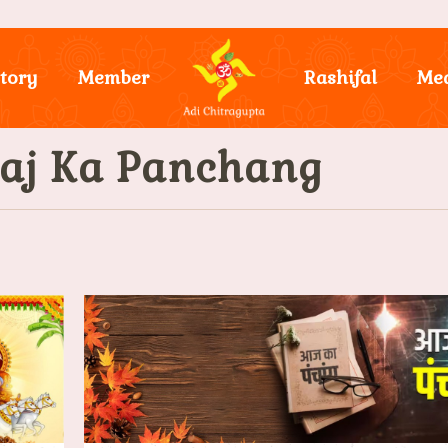
tory
Member
Rashifal
Me
Aaj Ka Panchang