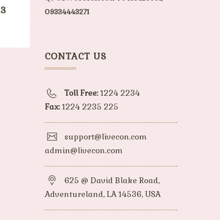
13
09334443271
CONTACT US
Toll Free:
1224 2234
Fax:
1224 2235 225
support@livecon.com
admin@livecon.com
625 @ David Blake Road,
Adventureland, LA 14536, USA