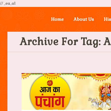
// _ea_al
Home
About Us
His
Archive For Tag: 