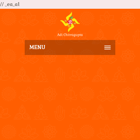
// _ea_al
MENU