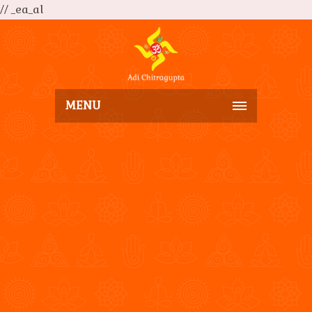
// _ea_al
MENU