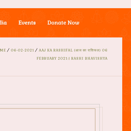
dia
Events
Donate Now
ME
06-02-2021
AAJ KA RASHIFAL (आज का राशिफल) 06
FEBRUARY 2021:| RASHI BHAVISHYA