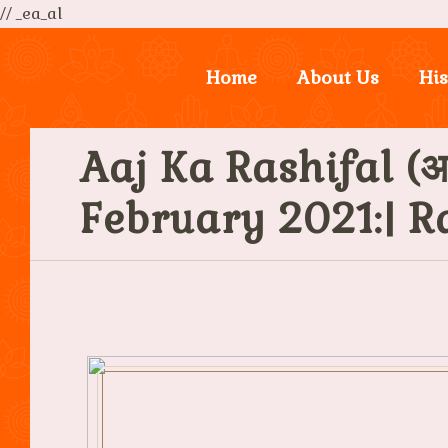
// _ea_al
Home
About Us
His
Aaj Ka Rashifal (आ
February 2021:| R