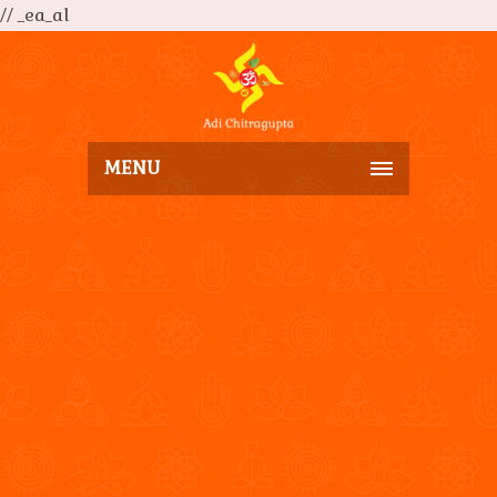
// _ea_al
MENU