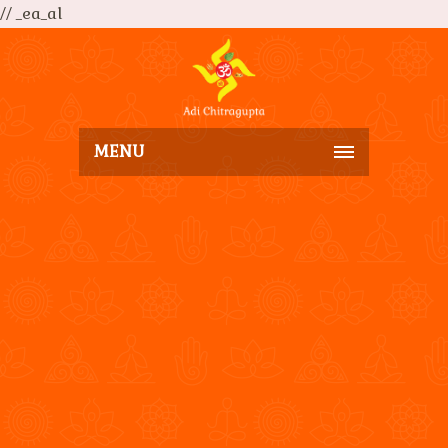
// _ea_al
MENU