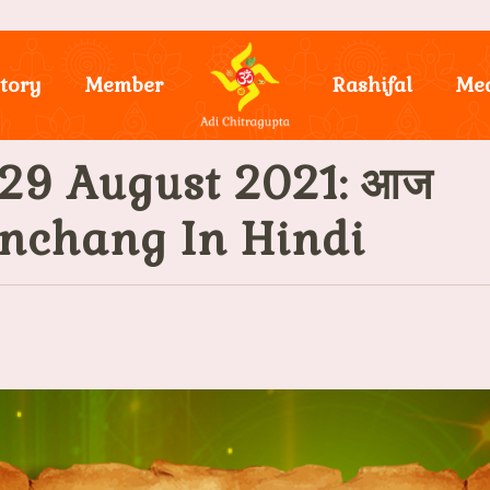
tory
Member
Rashifal
Me
29 August 2021: आज
 Panchang In Hindi