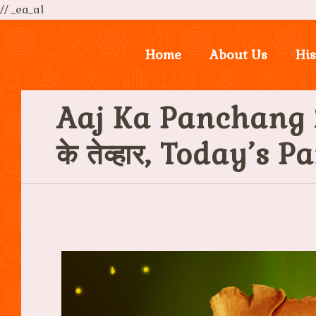
// _ea_al
Home
About Us
His
Aaj Ka Panchang 
के तेव्हार, Today’s