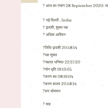
? आज का पंचांग 28 September 2020: जान
?️ नई दिल्ली , India
?️ द्वादशी, शुक्ल पक्ष
?️ अधिक आश्विन
?तिथि द्वादशी 20:58:14
?पक्ष शुक्ल
?नक्षत्र धनिष्ठा 22:37:20
?योग धृति 19:13:05
?करण बव 08:19:04
?करण बालव 20:58:14
?वार सोमवार
?️ माह