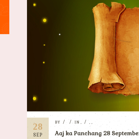
BY
IN
,
,
,
28
Aaj ka Panchang 28 September 2
SEP