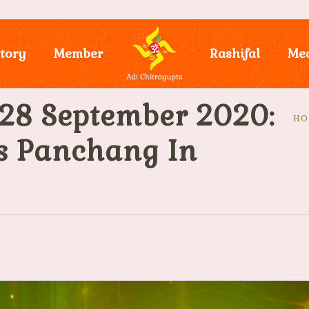
tory
Member
Rashifal
Me
28 September 2020:
HO
y’s Panchang In