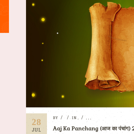
BY
IN
,
,
,
,
28
Aaj Ka Panchang (आज का पंचांग) 
JUL