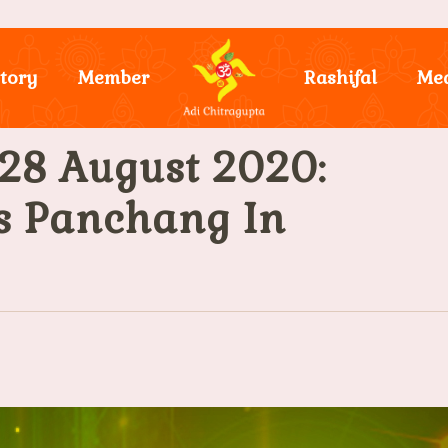
tory
Member
Rashifal
Me
28 August 2020:
y’s Panchang In