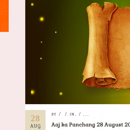
BY
IN
,
,
,
,
28
Aaj ka Panchang 28 August 2020
AUG