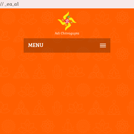
// _ea_al
MENU