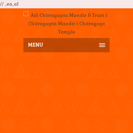
// _ea_al
MENU