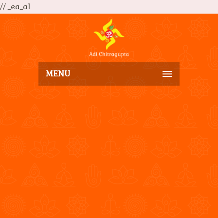
// _ea_al
MENU