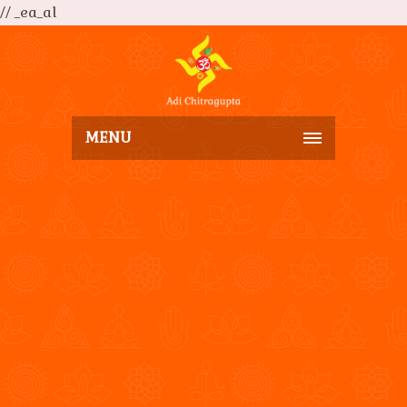
// _ea_al
MENU