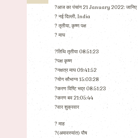
?आज का पंचांग 21 January 2022: जानिए 
?️ नई दिल्ली, India
?️ तृतीया, कृष्ण पक्ष
?️ माघ
?तिथि तृतीया 08:51:23
?पक्ष कृष्ण
?नक्षत्र माघ 09:41:52
?योग सौभाग्य 15:03:28
?करण विष्टि भद्र 08:51:23
?करण बव 21:05:44
?वार शुक्रवार
?️ माह
?(अमावस्यांत) पौष