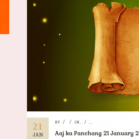
BY
IN
,
,
,
21
Aaj ka Panchang 21 January 202
JAN