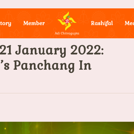
tory
Member
Rashifal
Me
21 January 2022:
ay’s Panchang In