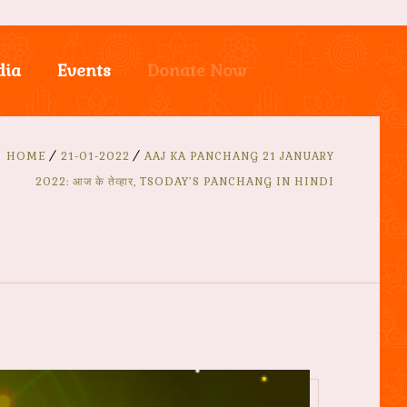
dia
Events
Donate Now
HOME
21-01-2022
AAJ KA PANCHANG 21 JANUARY
2022: आज के तेव्हार, TSODAY’S PANCHANG IN HINDI