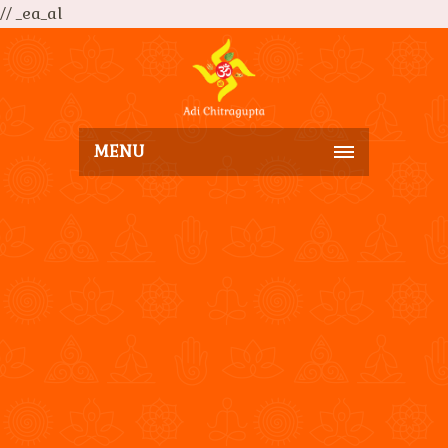
// _ea_al
MENU