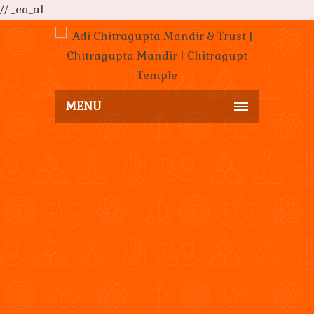
// _ea_al
MENU