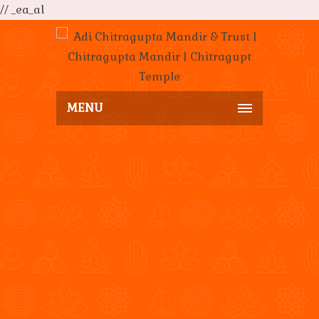
// _ea_al
MENU