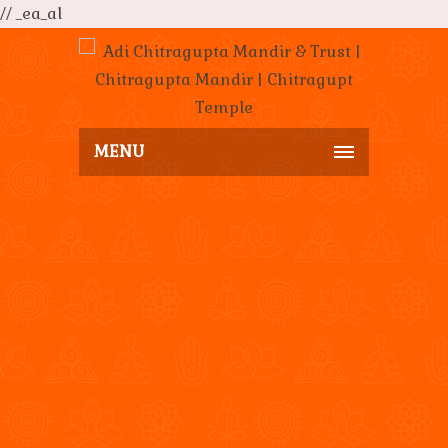
// _ea_al
MENU