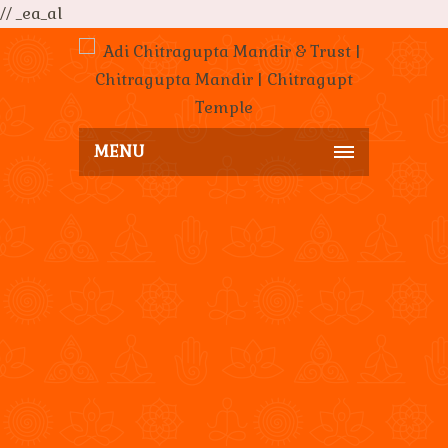
// _ea_al
MENU