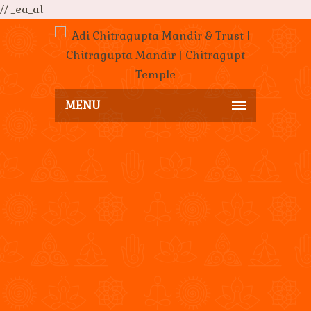
// _ea_al
MENU