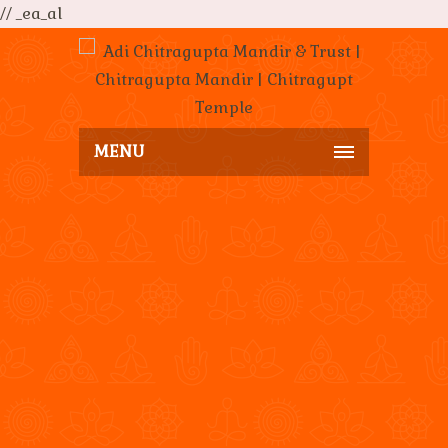
// _ea_al
MENU