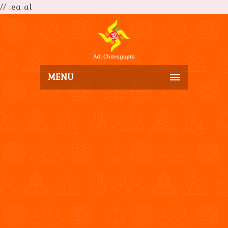
// _ea_al
MENU