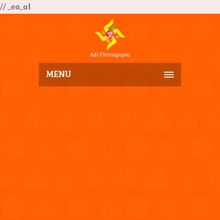
// _ea_al
MENU