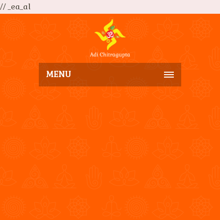
// _ea_al
MENU