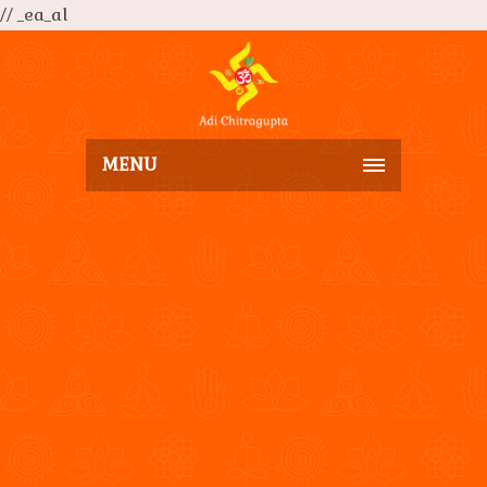
// _ea_al
MENU