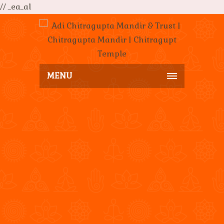
// _ea_al
MENU