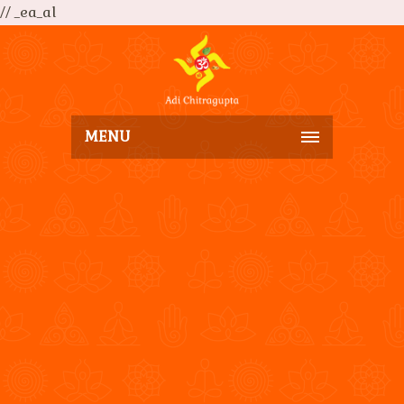
// _ea_al
MENU