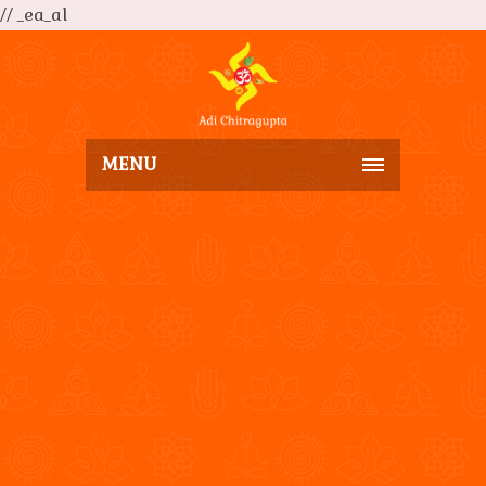
// _ea_al
MENU