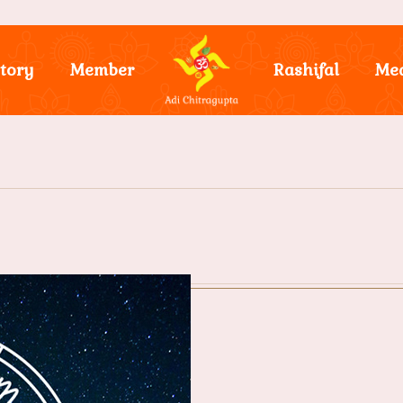
tory
Member
Rashifal
Me