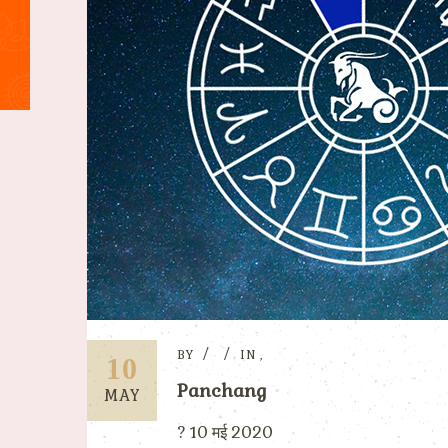
BY
IN
,
10
Panchang
MAY
? 10 मई 2020