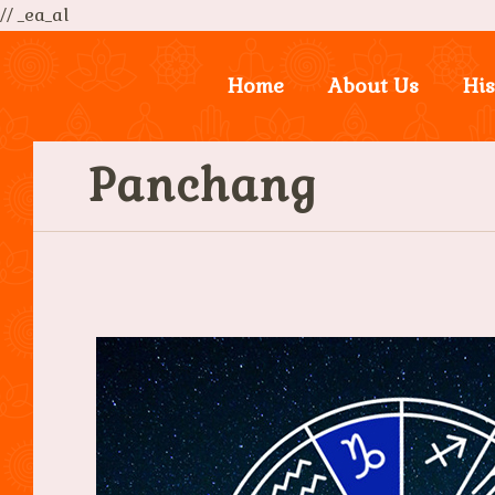
// _ea_al
Home
About Us
His
Panchang