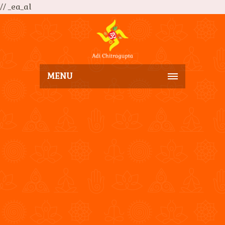
// _ea_al
MENU