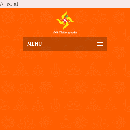
// _ea_al
MENU