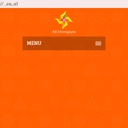
// _ea_al
MENU