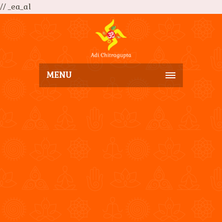
// _ea_al
MENU