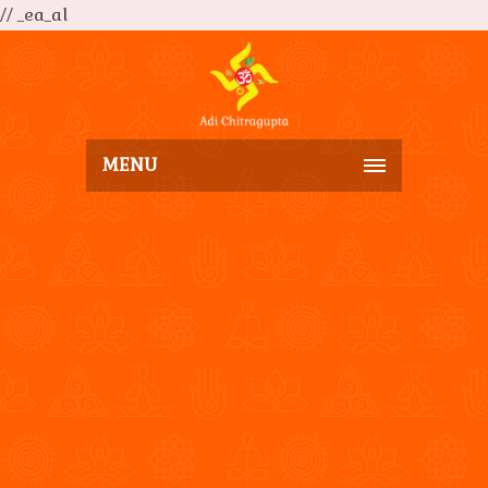
// _ea_al
MENU