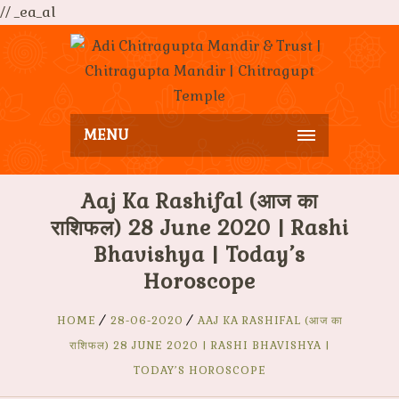
// _ea_al
MENU
Aaj Ka Rashifal (आज का
राशिफल) 28 June 2020 | Rashi
Bhavishya | Today’s
Horoscope
HOME
28-06-2020
AAJ KA RASHIFAL (आज का
राशिफल) 28 JUNE 2020 | RASHI BHAVISHYA |
TODAY’S HOROSCOPE