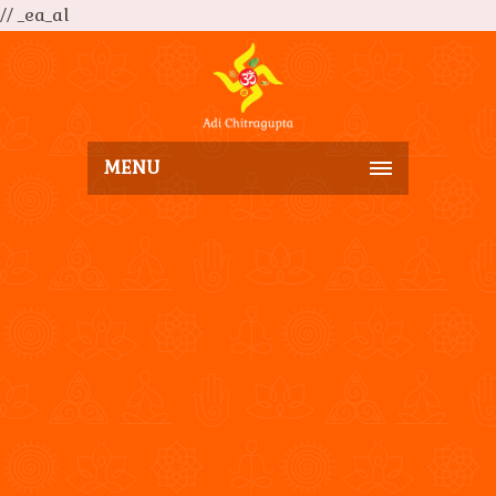
// _ea_al
MENU