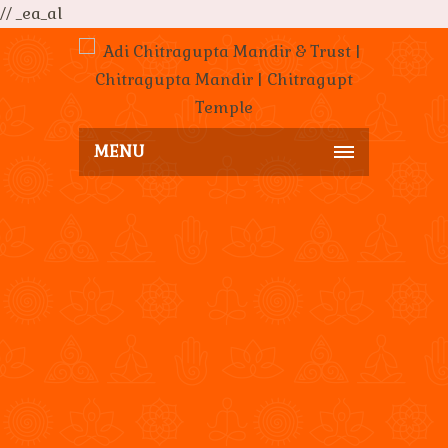
// _ea_al
MENU