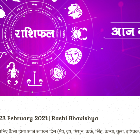
 23 February 2021:| Rashi Bhavishya
 होगा आज आपका दिन (मेष, वृष, मिथुन, कर्क, सिंह, कन्या, तुला, वृश्चिक, ध