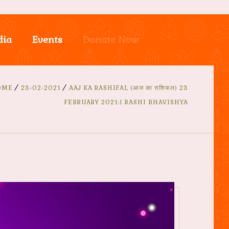
dia
Events
Donate Now
OME
23-02-2021
AAJ KA RASHIFAL (आज का राशिफल) 23
FEBRUARY 2021:| RASHI BHAVISHYA