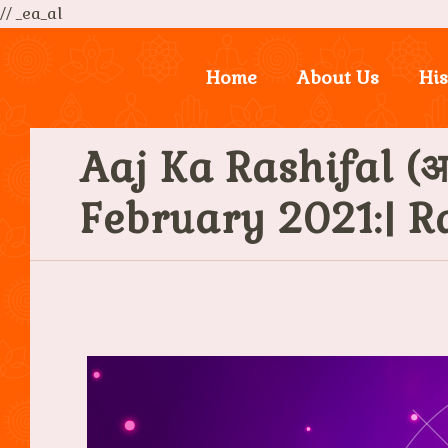
// _ea_al
Home
About Us
His
Aaj Ka Rashifal (आ
February 2021:| R