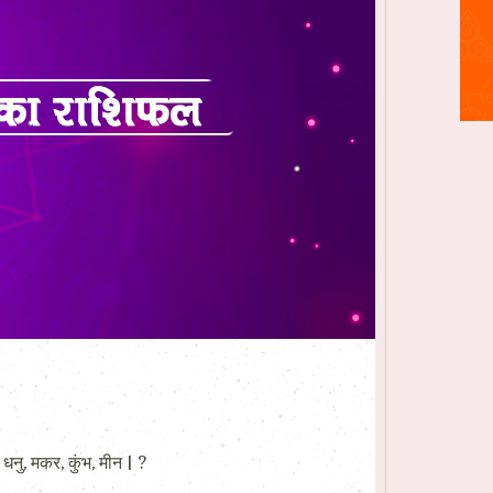
नु, मकर, कुंभ, मीन | ?