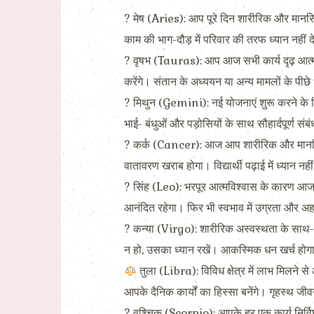
? मेष (Aries): आप पूरे दिन शारीरिक और मानसिक 
काम की भाग-दौड़ में परिवार की तरफ ध्यान नहीं 
? वृषभ (Tauras): आप आज सभी कार्य दृढ़ आत्मविश
करेंगे। संतान के अध्ययन या अन्य मामलों के पीछ
? मिथुन (Gemini): नई योजनाएं शुरू करने के ल
भाई- बंधुओं और पड़ोसियों के साथ सौहार्दपूर्ण स
? कर्क (Cancer): आज आप शारीरिक और मानसिक 
वातावरण खराब होगा। विद्यार्थी पढ़ाई में ध्यान नही
? सिंह (Leo): भरपूर आत्मविश्वास के कारण आज आप
आनंदित रहेगा। फिर भी स्वभाव में उग्रता और अहम
? कन्या (Virgo): शारीरिक अस्वस्थता के साथ-स
न हो, उसका ध्यान रखें। आकस्मिक धन खर्च होगा
तुला (Libra): विविध क्षेत्र में लाभ मिलने
आपके दैनिक कार्यों का हिस्सा बनेंगे। गृहस्थ जीव
? वृश्चिक (Scorpio): आपके हर एक कार्य निर्विघ्न