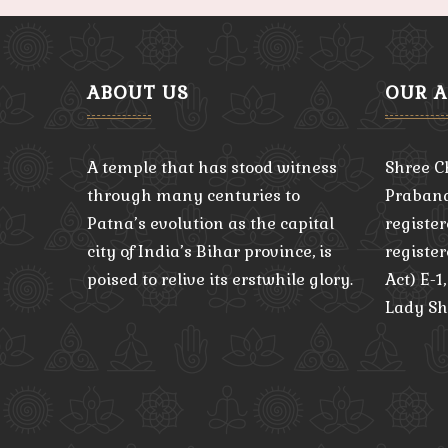
ABOUT US
OUR 
A temple that has stood witness
Shree C
through many centuries to
Praband
Patna’s evolution as the capital
register
city of India’s Bihar province, is
registe
poised to relive its erstwhile glory.
Act) E-1
Lady Sh