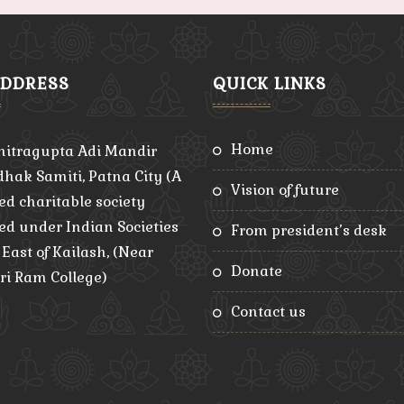
ADDRESS
QUICK LINKS
home
hitragupta Adi Mandir
hak Samiti, Patna City (A
vision of future
ed charitable society
red under Indian Societies
from president’s desk
, East of Kailash, (Near
donate
ri Ram College)
contact us