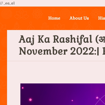
// _ea_al
Home
About Us
His
Aaj Ka Rashifal (आ
November 2022:| 