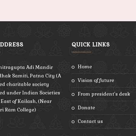
ADDRESS
QUICK LINKS
home
hitragupta Adi Mandir
hak Samiti, Patna City (A
vision of future
ed charitable society
red under Indian Societies
from president’s desk
, East of Kailash, (Near
donate
ri Ram College)
contact us