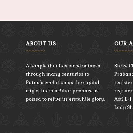
ABOUT US
OUR 
A temple that has stood witness
Shree C
through many centuries to
Praband
Patna’s evolution as the capital
register
city of India’s Bihar province, is
registe
poised to relive its erstwhile glory.
Act) E-1
Lady Sh