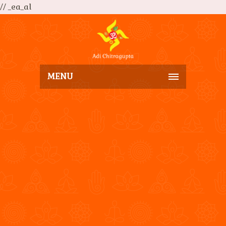
// _ea_al
MENU