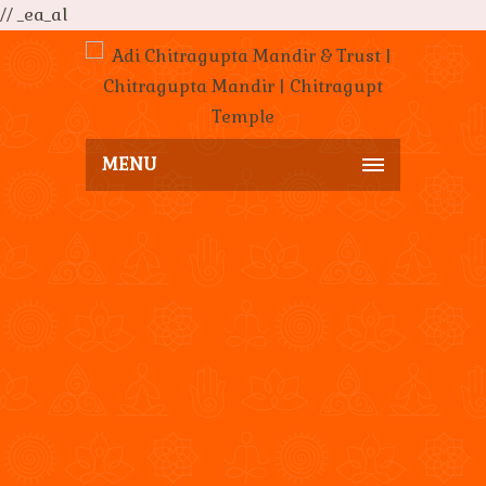
// _ea_al
MENU