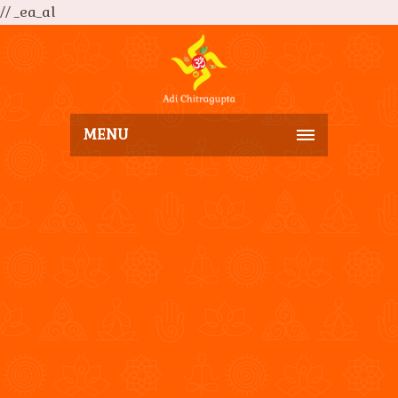
// _ea_al
MENU