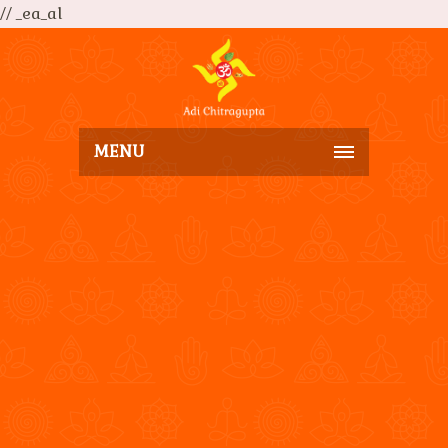
// _ea_al
MENU