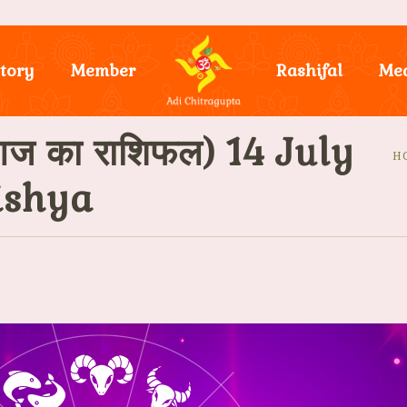
tory
Member
Rashifal
Me
ज का राशिफल) 14 July
H
ishya