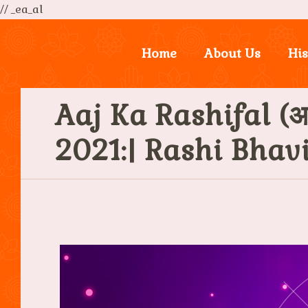
// _ea_al
Home
About Us
His
Aaj Ka Rashifal (आ
2021:| Rashi Bhav