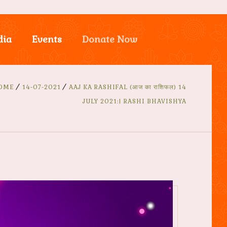
dia
Events
Donate Now
OME
14-07-2021
AAJ KA RASHIFAL (आज का राशिफल) 14
JULY 2021:| RASHI BHAVISHYA