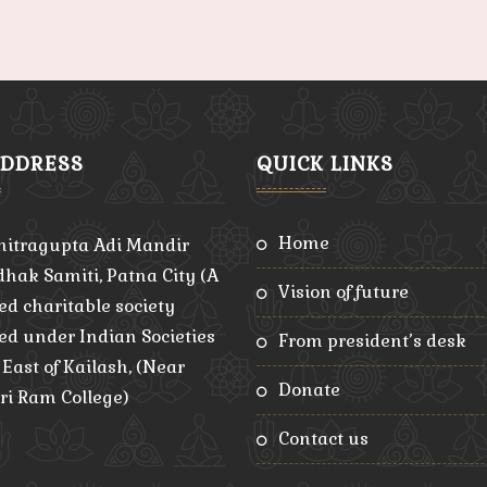
ADDRESS
QUICK LINKS
home
hitragupta Adi Mandir
hak Samiti, Patna City (A
vision of future
ed charitable society
red under Indian Societies
from president’s desk
, East of Kailash, (Near
donate
ri Ram College)
contact us