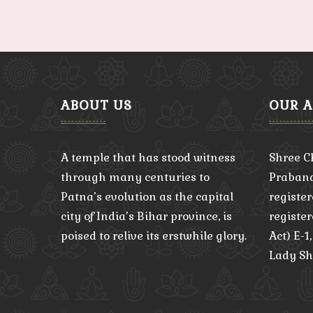
ABOUT US
OUR 
A temple that has stood witness
Shree C
through many centuries to
Praband
Patna’s evolution as the capital
register
city of India’s Bihar province, is
registe
poised to relive its erstwhile glory.
Act) E-1
Lady Sh