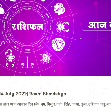
 14 July 2021:| Rashi Bhavishya
 आज आपका दिन (मेष, वृष, मिथुन, कर्क, सिंह, कन्या, तुला, वृश्चिक, धनु, मकर