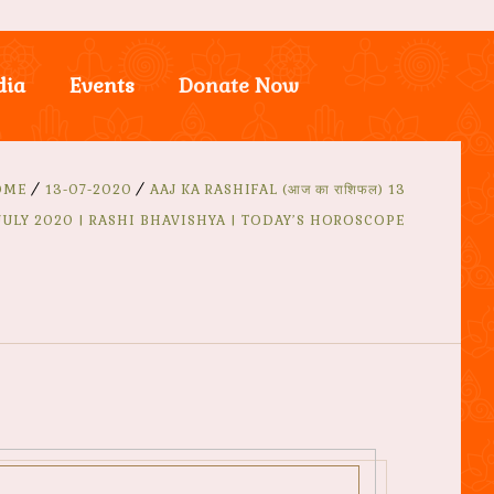
dia
Events
Donate Now
OME
13-07-2020
AAJ KA RASHIFAL (आज का राशिफल) 13
JULY 2020 | RASHI BHAVISHYA | TODAY’S HOROSCOPE