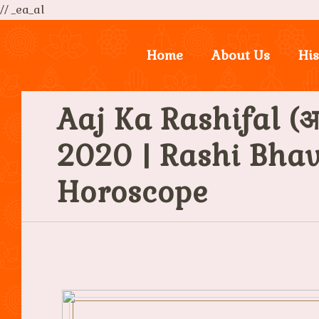
// _ea_al
Home
About Us
His
Aaj Ka Rashifal (आ
2020 | Rashi Bhav
Horoscope