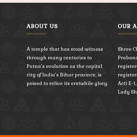
ABOUT US
OUR 
A temple that has stood witness
Shree C
through many centuries to
Praband
Patna’s evolution as the capital
register
city of India’s Bihar province, is
registe
poised to relive its erstwhile glory.
Act) E-1
Lady Sh