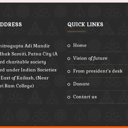
ADDRESS
QUICK LINKS
home
hitragupta Adi Mandir
hak Samiti, Patna City (A
vision of future
ed charitable society
red under Indian Societies
from president’s desk
, East of Kailash, (Near
donate
ri Ram College)
contact us