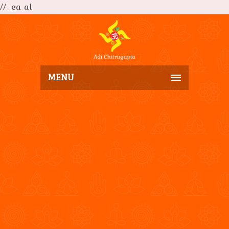
// _ea_al
MENU